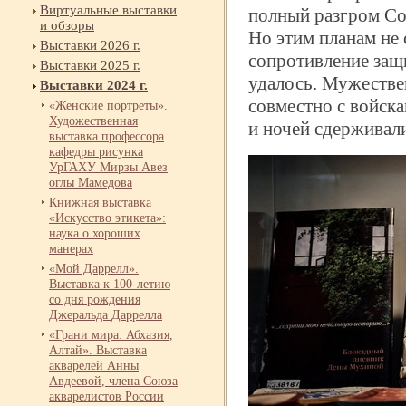
Виртуальные выставки
полный разгром Со
и обзоры
Но этим планам не
Выставки 2026 г.
сопротивление защи
Выставки 2025 г.
удалось. Мужестве
Выставки 2024 г.
совместно с войск
«Женские портреты».
Художественная
и ночей сдерживали
выставка профессора
кафедры рисунка
УрГАХУ Мирзы Авез
оглы Мамедова
Книжная выставка
«Искусство этикета»:
наука о хороших
манерах
«Мой Даррелл».
Выставка к 100-
летию
со дня рождения
Джеральда Даррелла
«Грани мира: Абхазия,
Алтай». Выставка
акварелей Анны
Авдеевой, члена Союза
акварелистов России