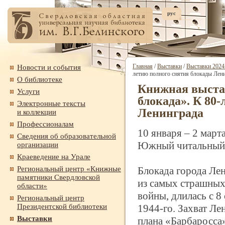
рус
Главная
/
Выставки
/
Выставки 2024 
Новости и события
летию полного снятия блокады Лен
О библиотеке
Книжная выстав
Услуги
блокада». К 80-
Электронные тексты
Ленинграда
и коллекции
Профессионалам
10 января – 2 март
Сведения об образовательной
Южный читальный з
организации
Краеведение на Урале
Региональный центр «Книжные
Блокада города Ле
памятники Свердловской
из самых страшных
области»
войны, длилась с 8
Региональный центр
Президентской библиотеки
1944-
го. Захват Л
Выставки
плана «Барбаросса