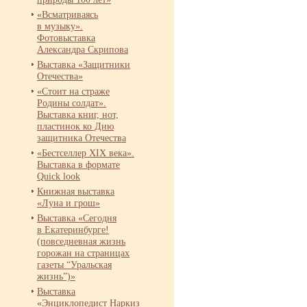
«Всматриваясь
в музыку».
Фотовыставка
Александра Скрипова
Выставка «Защитники
Отечества»
«Стоит на страже
Родины солдат».
Выставка книг, нот,
пластинок ко Дню
защитника Отечества
«Бестселлер XIX века».
Выставка в формате
Quick look
Книжная выставка
«Луна и грош»
Выставка «Сегодня
в Екатеринбурге!
(повседневная жизнь
горожан на страницах
газеты “Уральская
жизнь”)»
Выставка
«Энциклопедист Наркиз