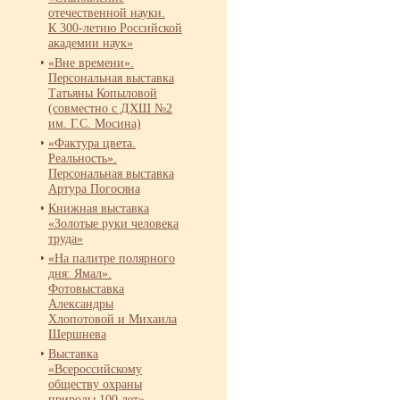
отечественной науки.
К 300-
летию Российской
академии наук»
«Вне времени».
Персональная выставка
Татьяны Копыловой
(совместно с ДХШ №2
им. Г.С. Мосина)
«Фактура цвета.
Реальность».
Персональная выставка
Артура Погосяна
Книжная выставка
«Золотые руки человека
труда»
«На палитре полярного
дня: Ямал».
Фотовыставка
Александры
Хлопотовой и Михаила
Шершнева
Выставка
«Всероссийскому
обществу охраны
природы 100 лет»