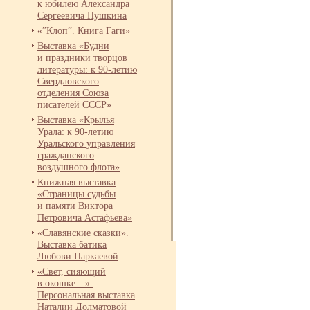
к юбилею Александра
Сергеевича Пушкина
«”Клоп”. Книга Гаги»
Выставка «Будни
и праздники творцов
литературы: к 90-
летию
Свердловского
отделения Союза
писателей СССР»
Выставка «Крылья
Урала: к 90-
летию
Уральского управления
гражданского
воздушного флота»
Книжная выставка
«Страницы судьбы
и памяти Виктора
Петровича Астафьева»
«Славянские сказки».
Выставка батика
Любови Паркаевой
«Свет, сияющий
в окошке…».
Персональная выставка
Наталии Долматовой