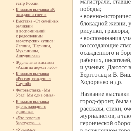
магистрали, ставш
театр России
победы;
Книжная выставка «В
ожидании снега»
• военно-
историчес
Выставка «От семейных
блокадной жизни,
реликвий
рисунки, гравюры;
и воспоминаний
к родословным
• воспоминания уч
верхотурских купцов:
воссоздающие атмо
Лапины, Шарнины,
Мухлынины,
осажденного и бор
Анкудиновы»
рабочих, писателей
Журнальная выставка
и ученых. Даются 
«Атланты держат небо»
Берггольц и В. Виш
Книжная выставка
«Россия, рожденная
Ходоренко и др.
Смутой»
Фотовыставка «Мы
Название выставки
Урал! Мы одна семья»
город-
фронт, была
Книжная выставка
«День народного
рассказы, стихи, оч
единства»
журналистов, а та
«Что говорил
героической обор
Заратустра…»
«Уральское
в осажденном горо