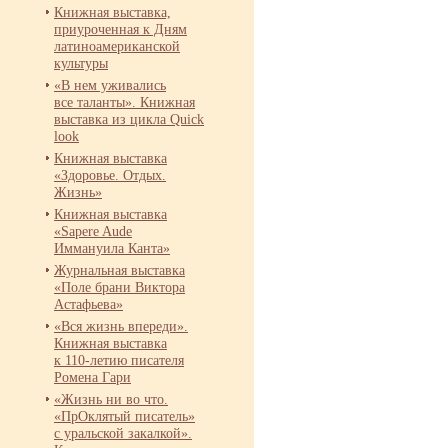
Книжная выставка,
приуроченная к Дням
латиноамериканской
культуры
«В нем уживались
все таланты». Книжная
выставка из цикла Quick
look
Книжная выставка
«Здоровье. Отдых.
Жизнь»
Книжная выставка
«Sapere Aude
Иммануила Канта»
Журнальная выставка
«Поле брани Виктора
Астафьева»
«Вся жизнь впереди».
Книжная выставка
к 110-
летию писателя
Ромена Гари
«Жизнь ни во что.
«ПрОклятый писатель»
с уральской закалкой».