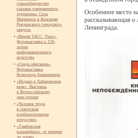
старообрядчество
глазами современного
Особенное место на
художника. Села
рассказывающая о 
Мариинск и Краснояр
Ревдинского городского
Ленинграда.
округа»
«Время ТАСС: Урал».
Фотовыставка к 120-
летию
информационного
агентства
«Среда обитания».
Фотовыставка
Всеволода Арашкевича
«Издано в Хабаровском
крае». Выставка
к Всероссийскому
дню чтения
«Человек труда
в советском
изобразительном
искусстве»
«Тамбовская
казначейша»: от иронии
до драмы