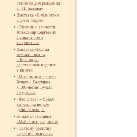
летию со дня рождения
П. П. Бажова»
Выставка «Библиотеки
служат людям»
«Страницы вечности:
Александр Сергеевич
Пушкин и его
творчество»
Выставка «Всегда
мечтал попасть
в Белинку»:
дарственные надписи
в книгах
«Мы помним вещего
Булата». Выставка
к 100-
летию Булата
Окуджавы
«Что слава? – Яркая
заплата на ветхом
рубище певца»
Книжная выставка
«Майские праздники»
«Святому братству
верен я!»: выставка