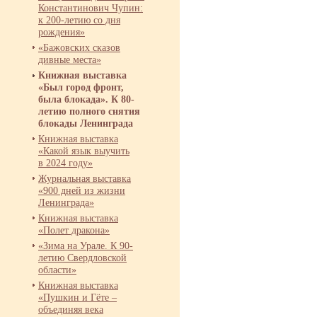
Константинович Чупин:
к 200-
летию со дня
рождения»
«Бажовских сказов
дивные места»
Книжная выставка
«Был город фронт,
была блокада». К 80-
летию полного снятия
блокады Ленинграда
Книжная выставка
«Какой язык выучить
в 2024 году»
Журнальная выставка
«900 дней из жизни
Ленинграда»
Книжная выставка
«Полет дракона»
«Зима на Урале. К 90-
летию Свердловской
области»
Книжная выставка
«Пушкин и Гёте –
объединяя века