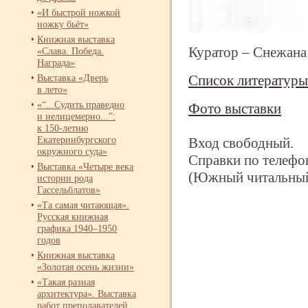
«И быстрой ножкой
ножку бьёт»
Книжная выставка
Куратор – Снежана
«Слава. Победа.
Награда»
Выставка «Дверь
Список литературы
в лето»
«“...Судить праведно
Фото выставки
и нелицемерно...”:
к 150-
летию
Екатеринбургского
Вход свободный.
окружного суда»
Справки по телефон
Выставка «Четыре века
(Южный читальный
истории рода
Гассельблатов»
«Та самая читающая».
Русская книжная
графика 19
40–195
0
годов
Книжная выставка
«Золотая осень жизни»
«Такая разная
архитектура». Выставка
работ преподавателей