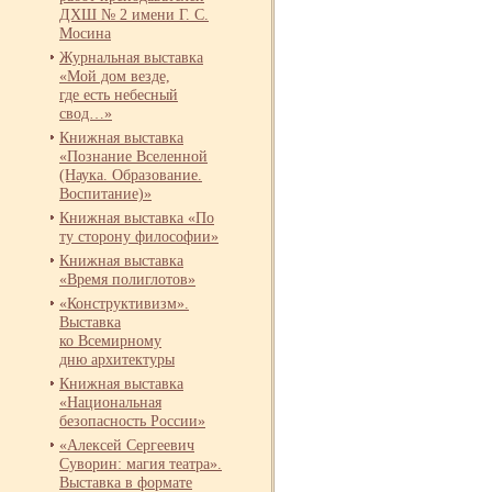
ДХШ № 2 имени Г. С.
Мосина
Журнальная выставка
«Мой дом везде,
где есть небесный
свод…»
Книжная выставка
«Познание Вселенной
(Наука. Образование.
Воспитание)»
Книжная выставка «По
ту сторону философии»
Книжная выставка
«Время полиглотов»
«Конструктивизм».
Выставка
ко Всемирному
дню архитектуры
Книжная выставка
«Национальная
безопасность России»
«Алексей Сергеевич
Суворин: магия театра».
Выставка в формате