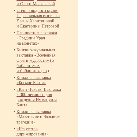
и Ольги Москалёвой
«Тепло родного края».
Персональная выставка
Елены Харитоновой
и Екатерины Петровой
Планшетная выставка
«Средний Урал
на монетах»
Книжно-
журнальная
выставка «Вселенная
слов и мудрости» (о
библиотеках
и библиотекарях)
Книжная выставка
«Космос Канта»
«Кант-
Текст». Выставка
к 300-
летию со дня
рождения Иммануила
Канта
Книжная выставка
«Маленькие и большие
трагедии»
«Искусство
дирижирования»