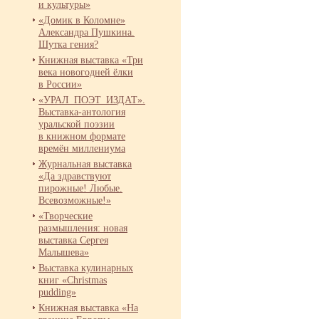
и культуры»
«Домик в Коломне»
Александра Пушкина.
Шутка гения?
Книжная выставка «Три
века новогодней ёлки
в России»
«УРАЛ_ПОЭТ_ИЗДАТ».
Выставка-
антология
уральской поэзии
в книжном формате
времён миллениума
Журнальная выставка
«Да здравствуют
пирожные! Любые.
Всевозможные!»
«Творческие
размышления: новая
выставка Сергея
Малышева»
Выставка кулинарных
книг «Christmas
pudding»
Книжная выставка «На