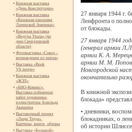
Книжная выставка
«День Конституции»
27 января 1944 г. 
Книжная выставка
«Книжная панорама
Ленфронта о полн
Латинской Америки»
от блокады.
Книжная выставка
«Ведуты Урала» (ко
27 января 1944 го
дню Свердловской
области)
(генерал армии Л.Л
Фотовыставка «Сокол –
армии К. А. Мерецк
возрождение из пепла»
армии М. М. Попов
Выставка «Book
Новгородской нас
VS movie»
Книжная выставка
окончательно разо
«ЖЗЛ»
«БИО-
Комикс».
В книжной экспози
Выставка избранных
работ художника-
блокада» представ
иллюстратора Аскольда
Акишина
• дневники, воспом
Выставочный проект
блокадниках, о ле
«Люди Труда».
Картины, книги, обзоры
об истории Шлисс
Выставка «Большой»