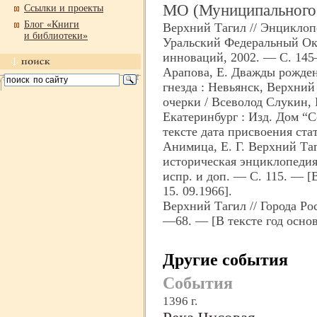
МО (Муниципального 
Ссылки и проекты
Блог «Книги
Верхний Тагил // Энциклоп
и библиотеки»
Уральский Федеральный Окр
инноваций, 2002. — С. 14
Арапова, Е. Дважды рожден
гнезда : Невьянск, Верхний
очерки / Всеволод Слукин,
Екатеринбург : Изд. Дом “С
тексте дата присвоения стат
Анимица, Е. Г. Верхний Таг
историческая энциклопедия
испр. и доп. — С. 115. — [
15. 09.1966].
Верхний Тагил // Города Ро
—68. — [В тексте год основ
Другие события
События
1396 г.