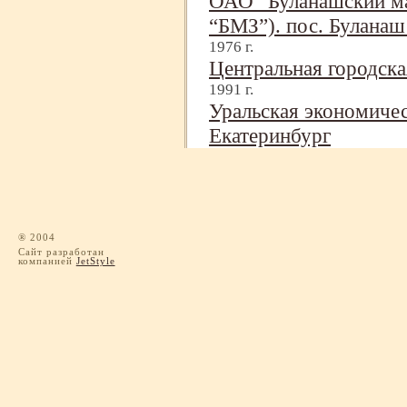
ОАО “Буланашский м
“БМЗ”). пос. Буланаш
1976 г.
Центральная городска
1991 г.
Уральская экономиче
Екатеринбург
® 2004
Сайт разработан
компанией
JetStyle