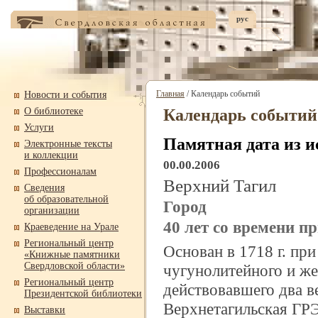
рус
Главная
/ Календарь событий
Новости и события
О библиотеке
Календарь событий
Услуги
Памятная дата из и
Электронные тексты
и коллекции
00.00.2006
Профессионалам
Верхний Тагил
Сведения
об образовательной
Город
организации
40 лет со времени п
Краеведение на Урале
Региональный центр
Основан в 1718 г. пр
«Книжные памятники
Свердловской области»
чугунолитейного и же
Региональный центр
действовавшего два в
Президентской библиотеки
Верхнетагильская ГРЭ
Выставки