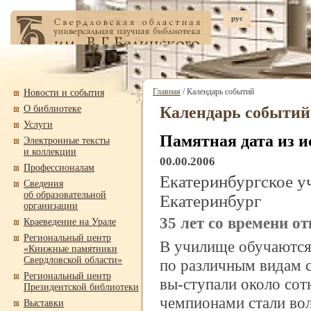
рус
Главная
/ Календарь событий
Новости и события
О библиотеке
Календарь событий
Услуги
Памятная дата из и
Электронные тексты
и коллекции
00.00.2006
Профессионалам
Екатеринбургское у
Сведения
об образовательной
Екатеринбург
организации
35 лет со времени о
Краеведение на Урале
Региональный центр
В училище обучаются
«Книжные памятники
Свердловской области»
по различным видам 
Региональный центр
вы-
ступали около со
Президентской библиотеки
чемпионами стали вол
Выставки