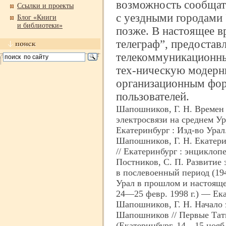
возможность сообщать
Ссылки и проекты
с уездными городами 
Блог «Книги
и библиотеки»
позже. В настоящее 
телеграф”, предостав
телекоммуникационны
тех-
ническую модерн
организационным фо
пользователей.
Шапошников, Г. Н. Времен 
электросвязи на среднем Ур
Екатеринбург : Изд-
во Урал
Шапошников, Г. Н. Екатери
// Екатеринбург : энциклоп
Постников, С. П. Развитие 
в послевоенный период (19
Урал в прошлом и настоящем
24—25 февр. 1998 г.) — Ек
Шапошников, Г. Н. Начало э
Шапошников // Первые Тати
(Екатеринбург, 14—15 нояб.