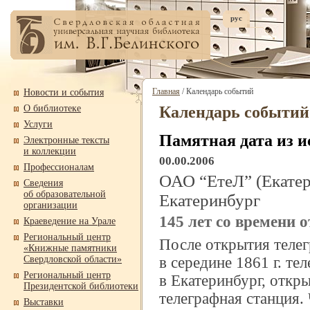
рус
Главная
/ Календарь событий
Новости и события
О библиотеке
Календарь событий
Услуги
Памятная дата из и
Электронные тексты
и коллекции
00.00.2006
Профессионалам
ОАО “ЕтеЛ” (Екатер
Сведения
об образовательной
Екатеринбург
организации
145 лет со времени 
Краеведение на Урале
Региональный центр
После открытия телег
«Книжные памятники
Свердловской области»
в середине 1861 г. т
Региональный центр
в Екатеринбург, откры
Президентской библиотеки
телеграфная станция. 
Выставки