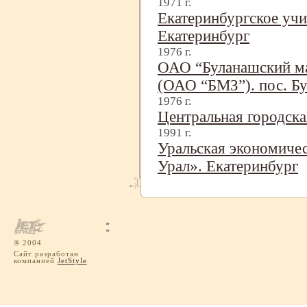
1971 г.
Екатеринбургское уч
Екатеринбург
1976 г.
ОАО “Буланашский м
(ОАО “БМЗ”). пос. Б
1976 г.
Центральная городска
1991 г.
Уральская экономиче
Урал». Екатеринбург
® 2004
Сайт разработан
компанией
JetStyle