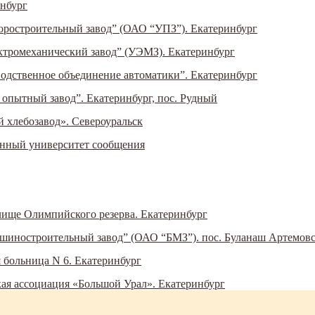
инбург
ростроительный завод” (ОАО “УПЗ”). Екатеринбург
тромеханический завод” (УЭМЗ). Екатеринбург
одственное объединение автоматики”. Екатеринбург
опытный завод”. Екатеринбург, пос. Рудный
 хлебозавод». Североуральск
енный университет сообщения
лище Олимпийского резерва. Екатеринбург
иностроительный завод” (ОАО “БМЗ”). пос. Буланаш Артемовс
 больница N 6. Екатеринбург
кая ассоциация «Большой Урал». Екатеринбург