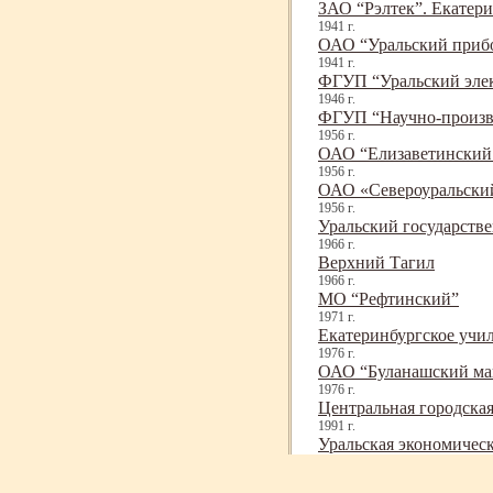
ЗАО “Рэлтек”. Екатер
1941 г.
ОАО “Уральский прибо
1941 г.
ФГУП “Уральский элек
1946 г.
ФГУП “Научно-
произв
1956 г.
ОАО “Елизаветинский 
1956 г.
ОАО «Североуральский
1956 г.
Уральский государств
1966 г.
Верхний Тагил
1966 г.
МО “Рефтинский”
1971 г.
Екатеринбургское учи
1976 г.
ОАО “Буланашский маш
1976 г.
Центральная городская
1991 г.
Уральская экономичес