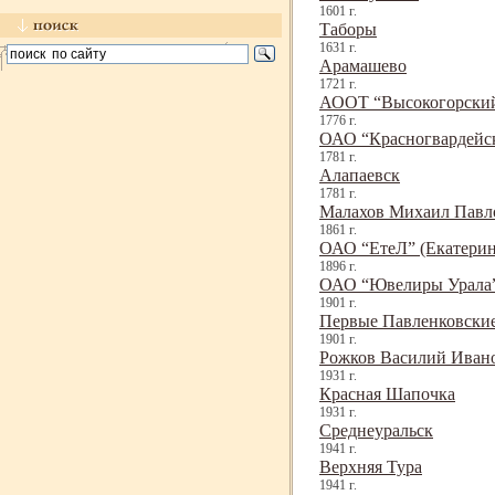
1601 г.
Таборы
1631 г.
Арамашево
1721 г.
АООТ “Высокогорский
1776 г.
ОАО “Красногвардейск
1781 г.
Алапаевск
1781 г.
Малахов Михаил Павл
1861 г.
ОАО “ЕтеЛ” (Екатерин
1896 г.
ОАО “Ювелиры Урала”
1901 г.
Первые Павленковски
1901 г.
Рожков Василий Иван
1931 г.
Красная Шапочка
1931 г.
Среднеуральск
1941 г.
Верхняя Тура
1941 г.