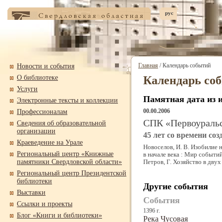
рус
Главная
/ Календарь событий
Новости и события
О библиотеке
Календарь со
Услуги
Памятная дата из 
Электронные тексты и коллекции
00.00.2006
Профессионалам
СПК «Первоуральс
Сведения об образовательной
организации
45 лет со времени соз
Краеведение на Урале
Новоселов, И. В. Изобилие 
Региональный центр «Книжные
в начале века : Мир событи
памятники Свердловской области»
Петров, Г. Хозяйство в двух
Региональный центр Президентской
библиотеки
Другие события
Выставки
События
Ссылки и проекты
1396 г.
Блог «Книги и библиотеки»
Река Чусовая