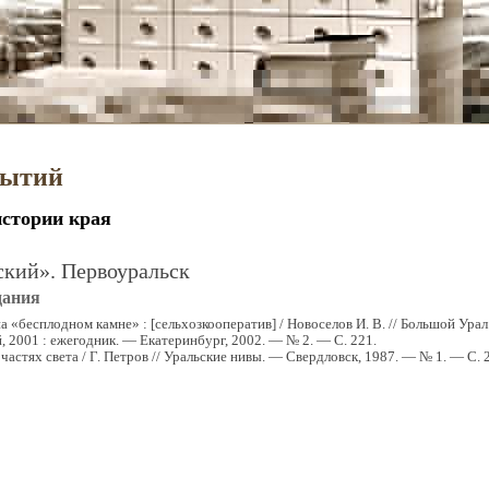
бытий
истории края
кий». Первоуральск
дания
на «бесплодном камне» : [сельхозкооператив] / Новоселов И. В. // Большой Ура
й, 2001 : ежегодник. — Екатеринбург, 2002. — № 2. — С. 221.
 частях света / Г. Петров // Уральские нивы. — Свердловск, 1987. — № 1. — С.