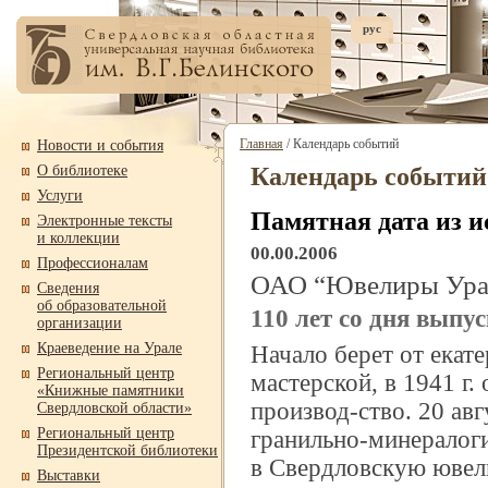
рус
Главная
/ Календарь событий
Новости и события
О библиотеке
Календарь событий
Услуги
Памятная дата из и
Электронные тексты
и коллекции
00.00.2006
Профессионалам
ОАО “Ювелиры Урал
Сведения
об образовательной
110 лет со дня выпу
организации
Краеведение на Урале
Начало берет от екат
Региональный центр
мастерской, в 1941 г
«Книжные памятники
производ-
ство. 20 ав
Свердловской области»
Региональный центр
гранильно-
минералог
Президентской библиотеки
в Свердловскую ювел
Выставки