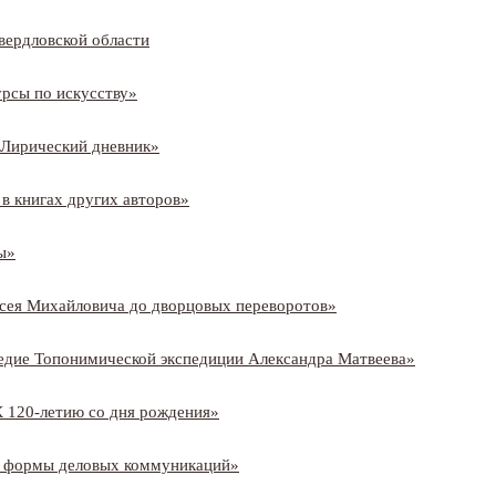
вердловской области
рсы по искусству»
«Лирический дневник»
в книгах других авторов»
ы»
ксея Михайловича до дворцовых переворотов»
едие Топонимической экспедиции Александра Матвеева»
 120-
летию со дня рождения»
е формы деловых коммуникаций»