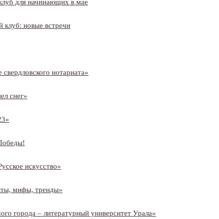
клуб для начинающих в мае
 клуб: новые встречи
е свердловского нотариата»
ел снег»
23»
Победы!
Русское искусство»
кты, мифы, тренды»
ого города – литературный университет Урала»