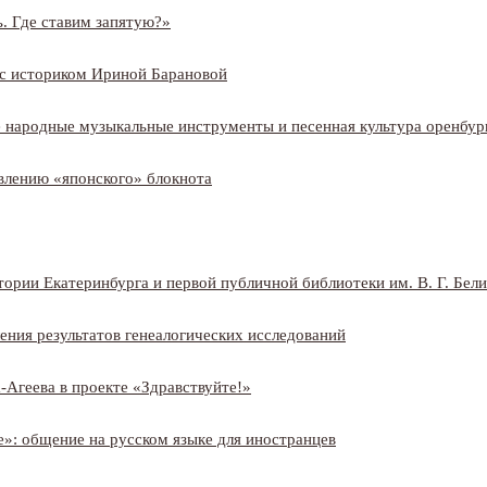
. Где ставим запятую?»
 с историком Ириной Барановой
 народные музыкальные инструменты и песенная культура оренбург
овлению «японского» блокнота
ории Екатеринбурга и первой публичной библиотеки им. В. Г. Бел
ния результатов генеалогических исследований
-
Агеева в проекте «Здравствуйте!»
е»: общение на русском языке для иностранцев