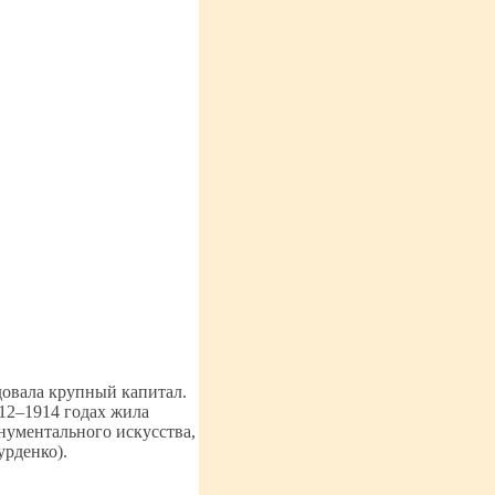
довала крупный капитал.
12–1914 годах жила
нументального искусства,
урденко).