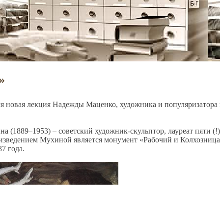
»
тся новая лекция Надежды Маценко, художника и популяризатора 
а (1889–1953) – советский художник-
скульптор, лауреат пяти (
зведением Мухиной является монумент «Рабочий и Колхозница
7 года.