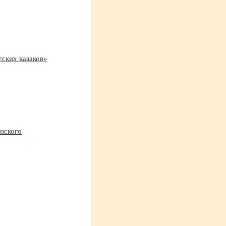
ских казаков»
инского