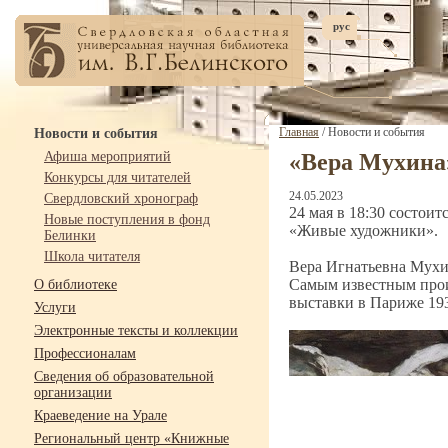
рус
Главная
/ Новости и события
Новости и события
Афиша мероприятий
«Вера Мухина
Конкурсы для читателей
24.05.2023
Свердловский хронограф
24 мая в 18:30 состои
Новые поступления в фонд
«Живые художники».
Белинки
Школа читателя
Вера Игнатьевна Мухин
Самым известным прои
О библиотеке
выставки в Париже 193
Услуги
Электронные тексты и коллекции
Профессионалам
Сведения об образовательной
организации
Краеведение на Урале
Региональный центр «Книжные