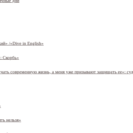
ичные дни
ий» /«Dive in English»
: Скорбь»
учать современную жизнь, а меня уже призывают защищать ее»: су
»
ть нельзя»