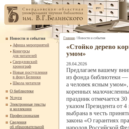
рус
Главная
/ Новости и события
Новости и события
Афиша мероприятий
«Стойко дерево кор
Конкурсы
умом»
для читателей
Свердловский
28.04.2026
хронограф
Предлагаем вашему вн
Новые поступления
из фонда библиотеки —
в фонд Белинки
Школа читателя
а человек ясным умом»
коренных малочисленны
О библиотеке
праздник отмечается 30
Услуги
Электронные тексты
указом Президента от 4 
и коллекции
выбрана в честь принят
Профессионалам
закона «О гарантиях пр
Сведения
народов Российской Фе
об образовательной