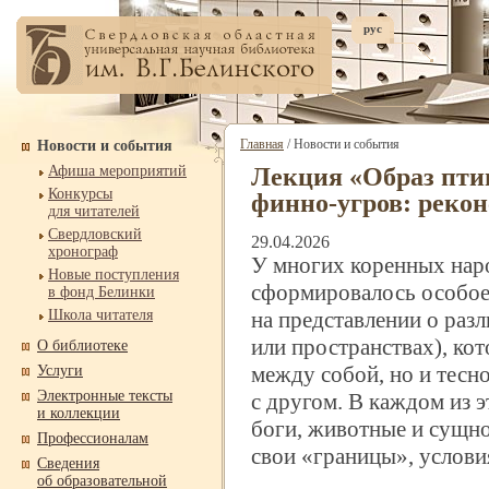
рус
Главная
/ Новости и события
Новости и события
Афиша мероприятий
Лекция «Образ пти
Конкурсы
финно-
угров: реко
для читателей
Свердловский
29.04.2026
хронограф
У многих коренных нар
Новые поступления
сформировалось особое
в фонд Белинки
Школа читателя
на представлении о раз
или пространствах), ко
О библиотеке
между собой, но и тесн
Услуги
Электронные тексты
с другом. В каждом из 
и коллекции
боги, животные и сущно
Профессионалам
свои «границы», услови
Сведения
об образовательной