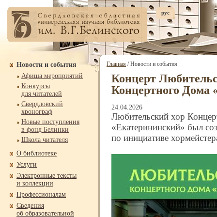
рус
Главная
/ Новости и события
Новости и события
Афиша мероприятий
Концерт Любительс
Конкурсы
Концертного Дома 
для читателей
Свердловский
24.04.2026
хронограф
Любительский хор Концер
Новые поступления
«Екатерининский» был соз
в фонд Белинки
по инициативе хормейсте
Школа читателя
О библиотеке
Услуги
Электронные тексты
и коллекции
Профессионалам
Сведения
об образовательной