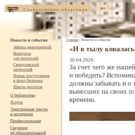
рус
Главная
/ Новости и события
Новости и события
Афиша мероприятий
«И в тылу ковалась
Конкурсы
для читателей
30.04.2026
Свердловский
За счет чего же нашей
хронограф
и победить? Вспомина
Новые поступления
в фонд Белинки
должны забывать и о
Школа читателя
вынесших на своих пл
О библиотеке
времени.
Услуги
Электронные тексты
и коллекции
Профессионалам
Сведения
об образовательной