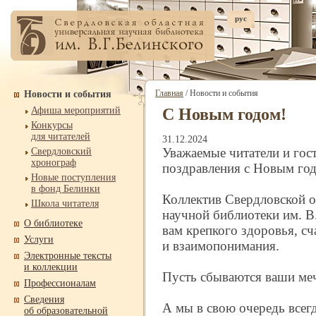
рус
Главная
/ Новости и события
Новости и события
Афиша мероприятий
C Новым годом!
Конкурсы
для читателей
31.12.2024
Уважаемые читатели и гос
Свердловский
хронограф
поздравления с Новым го
Новые поступления
в фонд Белинки
Коллектив Свердловской о
Школа читателя
научной библиотеки им. В.
О библиотеке
вам крепкого здоровья, сч
Услуги
и взаимопонимания.
Электронные тексты
и коллекции
Пусть сбываются ваши ме
Профессионалам
Сведения
А мы в свою очередь всегд
об образовательной