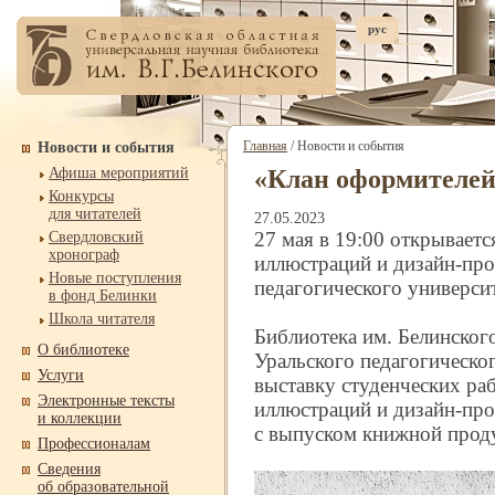
рус
Главная
/ Новости и события
Новости и события
Афиша мероприятий
«Клан оформителей
Конкурсы
для читателей
27.05.2023
27 мая в 19:00 открывает
Свердловский
хронограф
иллюстраций и дизайн-
про
Новые поступления
педагогического университ
в фонд Белинки
Школа читателя
Библиотека им. Белинског
О библиотеке
Уральского педагогическог
Услуги
выставку студенческих ра
Электронные тексты
иллюстраций и дизайн-
про
и коллекции
с выпуском книжной прод
Профессионалам
Сведения
об образовательной