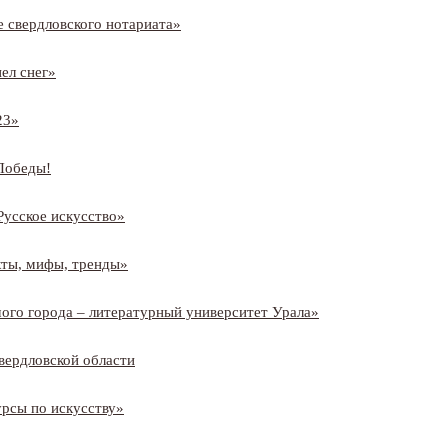
е свердловского нотариата»
ел снег»
23»
Победы!
Русское искусство»
кты, мифы, тренды»
ого города – литературный университет Урала»
вердловской области
рсы по искусству»