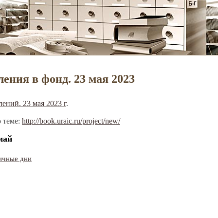
ения в фонд. 23 мая 2023
ений. 23 мая 2023 г
.
 теме:
http://book.uraic.ru/project/new/
май
ичные дни