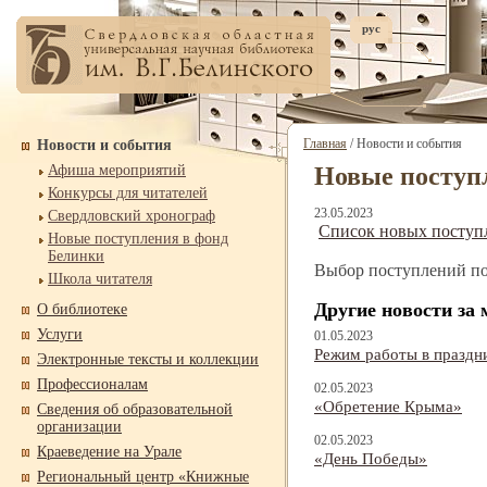
рус
Главная
/ Новости и события
Новости и события
Афиша мероприятий
Новые поступл
Конкурсы для читателей
23.05.2023
Свердловский хронограф
Список новых поступл
Новые поступления в фонд
Белинки
Выбор поступлений по
Школа читателя
Другие новости за 
О библиотеке
Услуги
01.05.2023
Режим работы в праздн
Электронные тексты и коллекции
Профессионалам
02.05.2023
«Обретение Крыма»
Сведения об образовательной
организации
02.05.2023
Краеведение на Урале
«День Победы»
Региональный центр «Книжные