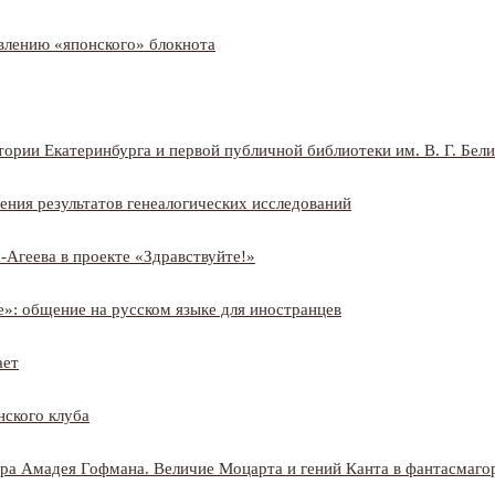
овлению «японского» блокнота
ории Екатеринбурга и первой публичной библиотеки им. В. Г. Бел
ния результатов генеалогических исследований
-
Агеева в проекте «Здравствуйте!»
е»: общение на русском языке для иностранцев
ает
нского клуба
ра Амадея Гофмана. Величие Моцарта и гений Канта в фантасмаго