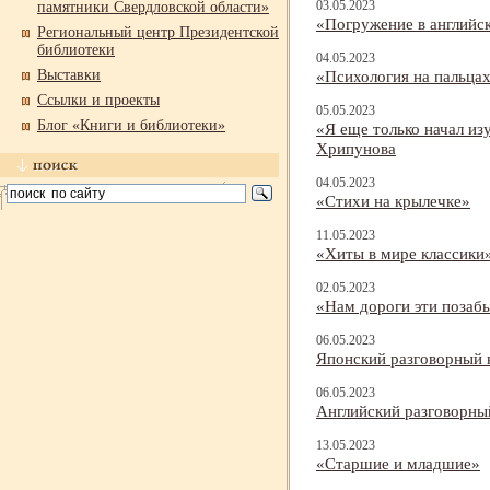
03.05.2023
памятники Свердловской области»
«Погружение в английск
Региональный центр Президентской
библиотеки
04.05.2023
Выставки
«Психология на пальцах
Ссылки и проекты
05.05.2023
Блог «Книги и библиотеки»
«Я еще только начал из
Хрипунова
04.05.2023
«Стихи на крылечке»
11.05.2023
«Хиты в мире классики
02.05.2023
«Нам дороги эти позабы
06.05.2023
Японский разговорный 
06.05.2023
Английский разговорный
13.05.2023
«Старшие и младшие»