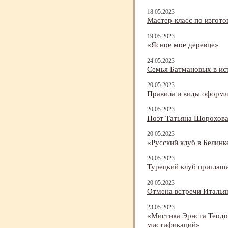
18.05.2023
Мастер-
класс по изгот
19.05.2023
«Ясное мое деревце»
24.05.2023
Семья Батмановых в ист
20.05.2023
Правила и виды оформле
20.05.2023
Поэт Татьяна Шорохова
20.05.2023
«Русский клуб в Белинк
20.05.2023
Турецкий клуб приглаш
20.05.2023
Отмена встречи Италья
23.05.2023
«Мистика Эрнста Теодо
мистификаций»