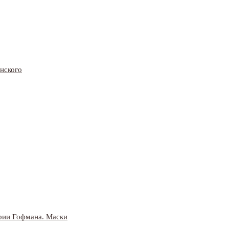
инского
рии Гофмана. Маски