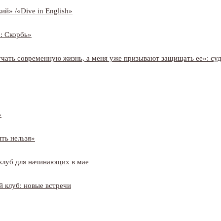
ий» /«Dive in English»
: Скорбь»
учать современную жизнь, а меня уже призывают защищать ее»: су
»
ть нельзя»
клуб для начинающих в мае
 клуб: новые встречи