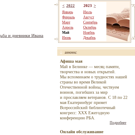
<
2022
2023
>
Январь
Июль
Февраль
Август
Март
Сентябрь
Апрель
Октябрь
Май
Ноябрь
дьба и дневники Ивана
Июнь
Декабрь
Афиша мая
Май в Белинке — месяц памяти,
творчества и новых открытий.
Мы вспоминаем о трудностях нашей
страны во время Великой
Отечественной войны, чествуем
воинов, погибших за мир
и прославляем ветеранов. С 18 по 22
мая Екатеринбург примет
Всероссийский библиотечный
конгресс: XXX Ежегодную
конференцию РБА.
Подробнее
Онлайн обслуживание