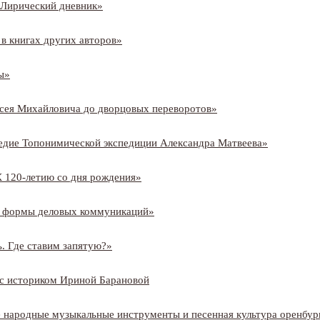
«Лирический дневник»
в книгах других авторов»
ы»
ксея Михайловича до дворцовых переворотов»
едие Топонимической экспедиции Александра Матвеева»
 120-
летию со дня рождения»
е формы деловых коммуникаций»
. Где ставим запятую?»
 с историком Ириной Барановой
 народные музыкальные инструменты и песенная культура оренбург