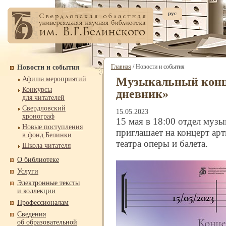
рус
Главная
/ Новости и события
Новости и события
Афиша мероприятий
Музыкальный конц
Конкурсы
дневник»
для читателей
Свердловский
15.05.2023
хронограф
15 мая в 18:00 отдел музы
Новые поступления
приглашает на концерт ар
в фонд Белинки
театра оперы и балета.
Школа читателя
О библиотеке
Услуги
Электронные тексты
и коллекции
Профессионалам
Сведения
об образовательной