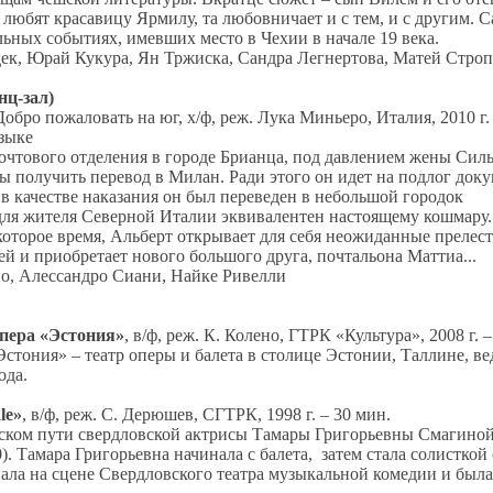
юбят красавицу Ярмилу, та любовничает и с тем, и с другим. С
льных событиях, имевших место в Чехии в начале 19 века.
ек, Юрай Кукура, Ян Тржиска, Сандра Легнертова, Матей Стро
нц-
зал)
/Добро пожаловать на юг, х/ф, реж. Лука Миньеро, Италия, 2010 г.
языке
очтового отделения в городе Брианца, под давлением жены Сил
обы получить перевод в Милан. Ради этого он идет на подлог док
 в качестве наказания он был переведен в небольшой городок
для жителя Северной Италии эквивалентен настоящему кошмару.
оторое время, Альберт открывает для себя неожиданные прелест
й и приобретает нового большого друга, почтальона Маттиа...
ио, Алессандро Сиани, Найке Ривелли
опера «Эстония»
, в/ф, реж. К. Колено, ГТРК «Культура», 2008 г. 
стония» – театр оперы и балета в столице Эстонии, Таллине, в
ода.
le»
, в/ф, реж. С. Дерюшев, СГТРК, 1998 г. – 30 мин.
ском пути свердловской актрисы Тамары Григорьевны Смагиной
0). Тамара Григорьевна начинала с балета, затем стала солисткой
ала на сцене Свердловского театра музыкальной комедии и была