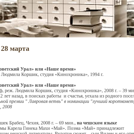
 28 марта
оветский Урал» или «Наше время»
ж. Людмила Коршик, студия «Кинохроника», 1994 г.
оветский Урал» или «Наше время»
/ф, реж. Людмила Коршик, студия «Кинохроника», 2008 г. – 39 ми
 лет назад, в поисках работы и счастья, уехала из родного посел
ной премии " Лавровая ветвь" в номинации "лучший короткоме
, 2008
ек Брабец, Чехия, 2008 г. – 69 мин.,
на чешском языке
эмы Карела Гинека Махи «Май». Поэма «Май» принадлежит
щам чешской литературы. Вкратце сюжет – сын Вилем и его оте