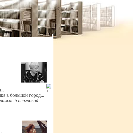
н.
ка в большой город...
тражный неигровой
ц