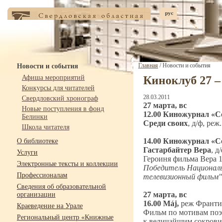
рус
Главная
/ Новости и события
Новости и события
Афиша мероприятий
Киноклуб 27 –
Конкурсы для читателей
28.03.2011
Свердловский хронограф
27 марта, вс
Новые поступления в фонд
12.00 Киножурнал «С
Белинки
Среди своих
, д/ф, ре
Школа читателя
14.00 Киножурнал «С
О библиотеке
Гастарбайтер Вера
,
д
Услуги
Героиня фильма Вера 12
Электронные тексты и коллекции
Победитель Националь
Профессионалам
телевизионный фильм"
Сведения об образовательной
27 марта, вс
организации
16.00 Máj,
реж Франтиш
Краеведение на Урале
Фильм по мотивам по
Региональный центр «Книжные
к величайшим сокрови