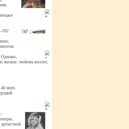
ама
пницки
 -102
ьвии,
ументов.
 Однако,
и жизни: любовь коллег,
– 40 мин.
едущий
-
 оперы.
 артисткой