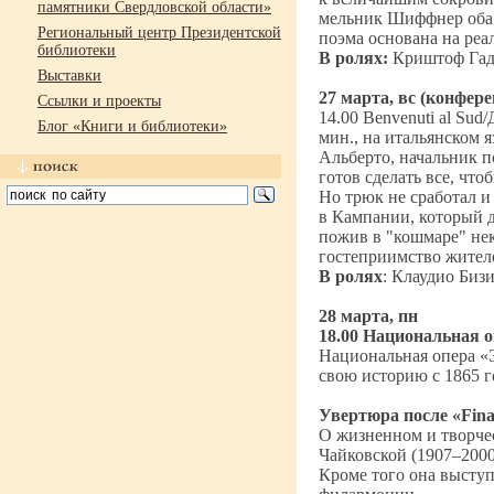
памятники Свердловской области»
мельник Шиффнер оба л
Региональный центр Президентской
поэма основана на реа
библиотеки
В ролях:
Криштоф Гад
Выставки
27 марта, вс (конфере
Ссылки и проекты
14.00 Benvenuti al Sud
Блог «Книги и библиотеки»
мин., на итальянском 
Альберто, начальник п
готов сделать все, чт
Но трюк не сработал и
в Кампании, который 
пожив в "кошмаре" нек
гостеприимство жителе
В ролях
: Клаудио Биз
28 марта, пн
18.00 Национальная 
Национальная опера «Э
свою историю с 1865 г
Увертюра после «Fi
na
О жизненном и творче
Чайковской (19
07–200
Кроме того она выступ