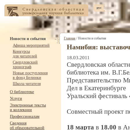
рус
Главная
/ Новости и события
Новости и события
Афиша мероприятий
Намибия: выставо
Конкурсы
для читателей
18.03.2011
Свердловский
Свердловская областн
хронограф
библиотека им. В.Г.Б
Новые поступления
в фонд Белинки
Представительство М
Школа читателя
Дел в Екатеринбурге
О библиотеке
Уральский фестиваль
Услуги
Электронные тексты
и коллекции
Совместный проект 
Профессионалам
Сведения
18 марта
в
18.00
в Ан
об образовательной