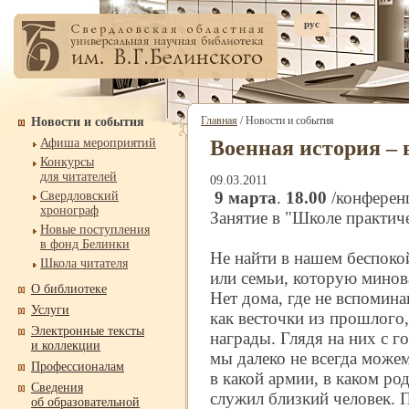
рус
Главная
/ Новости и события
Новости и события
Афиша мероприятий
Военная история – 
Конкурсы
для читателей
09.03.2011
9 марта
.
18.00
/конферен
Свердловский
хронограф
Занятие в "Школе практич
Новые поступления
в фонд Белинки
Не найти в нашем беспоко
Школа читателя
или семьи, которую минов
О библиотеке
Нет дома, где не вспомина
Услуги
как весточки из прошлого,
Электронные тексты
награды. Глядя на них с г
и коллекции
мы далеко не всегда можем
Профессионалам
в какой армии, в каком род
Сведения
служил близкий человек. 
об образовательной