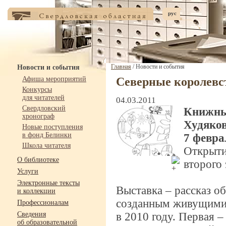
рус
Главная
/ Новости и события
Новости и события
Афиша мероприятий
Северные королевс
Конкурсы
для читателей
04.03.2011
Свердловский
Книжны
хронограф
Худяков
Новые поступления
в фонд Белинки
7 февра
Школа читателя
Открыт
О библиотеке
второго 
Услуги
Электронные тексты
Выставка – рассказ о
и коллекции
созданным живущими 
Профессионалам
Сведения
в 2010 году. Первая 
об образовательной