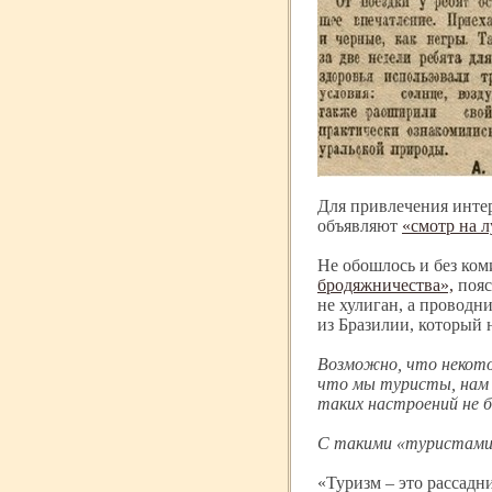
Для привлечения интер
объявляют
«смотр на 
Не обошлось и без ком
бродяжничества»,
пояс
не хулиган, а проводн
из Бразилии, который 
Возможно, что некото
что мы туристы, нам 
таких настроений не б
С такими «туристами»
«Туризм – это рассадн