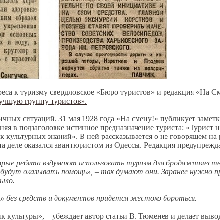
еса к туризму свердловское «Бюро туристов» и редакция «На См
лучшую группу туристов».
ичных ситуаций. 31 мая 1928 года «На смену!» публикует замет
няя в подзаголовке истинное предназначение туриста: «Турист не
ик культурных знаний». В ней рассказывается о не говорящем на 
на деле оказался авантюристом из Одессы. Редакция предупрежда
рые ребята вздумают использовать туризм для бродяжничест
будут оказывать помощь», – так думают они. Заранее нужно п
ыло.
 без средств и документов придется жестоко бороться.
ик культуры», – убеждает автор статьи В. Тюменев и делает выв