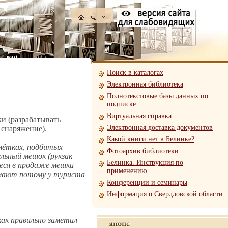
Поиск в каталогах
Электронная библиотека
Полнотекстовые базы данных по
подписке
Виртуальная справка
ки (разрабатывать
Электронная доставка документов
 снаряжение).
Какой книги нет в Белинке?
мётках, подбитых
Фотоархив библиотеки
льный мешок (рукзак
Белинка. Инструкция по
еся в продаже мешки
применению
нимают потому у туриста
Конференции и семинары
Информация о Свердловской области
как правильно заметил