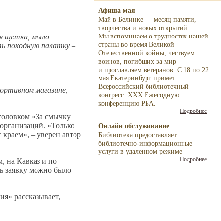
Афиша мая
Май в Белинке — месяц памяти,
творчества и новых открытий.
ая щетка, мыло
Мы вспоминаем о трудностях нашей
страны во время Великой
ть походную палатку –
Отечественной войны, чествуем
воинов, погибших за мир
и прославляем ветеранов. С 18 по 22
мая Екатеринбург примет
Всероссийский библиотечный
портивном магазине,
конгресс: XXX Ежегодную
конференцию РБА.
Подробнее
аголовком «За смычку
 организаций. «Только
Онлайн обслуживание
 краем», – уверен автор
Библиотека предоставляет
библиотечно-
информационные
услуги в удаленном режиме
Подробнее
, на Кавказ и по
ь заявку можно было
ия» рассказывает,