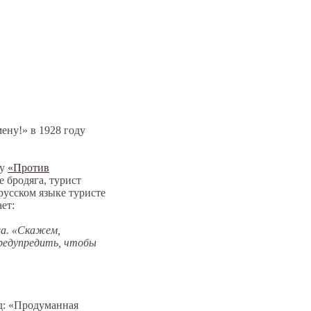
ену!» в 1928 году
ку
«Против
 бродяга, турист
русском языке туристе
ет:
ва. «Скажем,
редупредить, чтобы
од: «Продуманная