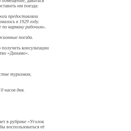
о помещение, даваться
оставить им поезда:
роги предоставляли
валось в 1929 году.
е по карману рабочим».
сионные поезда.
о получить консультации
ство «Динамо».
дстве туризмом,
0 часов дня.
ает в рубрике «Уголок
обы воспользоваться её