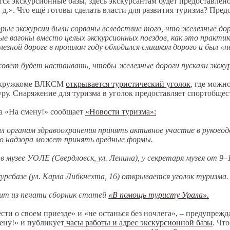
тся экскурсионные базы, здесь экскурсантам будет предоставлен
 д.». Что ещё готовы сделать власти для развития туризма? Пред
рые экскурсии были сорваны вследствие того, что железные до
е вагоны вместо целых экскурсионных поездов, как это практико
езной дороге в прошлом году обходился слишком дорого и был «н
совет будет настаивать, чтобы железные дороги пускали экскур
 Окружкоме ВЛКСМ
открывается туристический уголок
, где можн
ру. Снаряжение для туризма в уголок предоставляет спортобще
та «На смену!» сообщает
«Новости туризма»:
л органам здравоохранения принять активное участие в руково
го надзора может принять вредные формы.
музее УОЛЕ (Свердловск, ул. Ленина), у секретаря музея от 9–1
курсбазе (ул. Карла Либкнехта, 16) открывается уголок туризма.
дит из печати сборник статей
«В помощь туристу Урала».
сти о своем приезде» и «не останься без ночлега», – предупрежд
мену!» и публикует
часы работы и адрес экскурсионной базы
. Чт