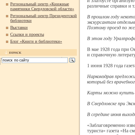
и Златоусте организую
Региональный центр «Книжные
различные справки и т.
памятники Свердловской области»
Региональный центр Президентской
В прошлом году некото
библиотеки
экскурсантам отдельны
Поэтому проезд по жел
Выставки
Ссылки и проекты
В этом году Уралпроф
Блог «Книги и библиотеки»
В мае 1928 года при
и справочную литерату
1 июня 1928 года газе
Наркомздрав предложи
который без врачебно
Карты можно купить в 
В Свердловске при Экс
В середине июня выхо
«Заблаговременно изве
туриста» газета «На с