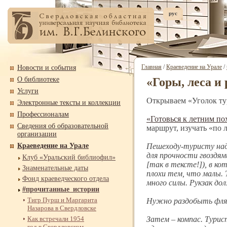
рус
Главная
/
Краеведение на Урале
/
Новости и события
О библиотеке
«Горы, леса и
Услуги
Открываем «Уголок тур
Электронные тексты и коллекции
Профессионалам
«Готовься к летним по
Сведения об образовательной
маршрут, изучать «по 
организации
Краеведение на Урале
Пешеходу-
туристу на
для прочности гвоздя
Клуб «Уральский библиофил»
[так в тексте!]), в 
Знаменательные даты
плохи тем, что малы.
Фонд краеведческого отдела
много силы. Рукзак дол
#прочитанные_истории
Тигр Пурш и Маргарита
Нужно раздобыть фля
Назарова в Свердловске
Как встречали 1954
Затем – компас. Турис
год в Свердловском