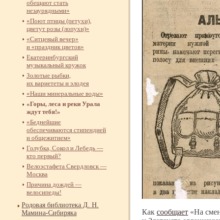
обещают стать
незаурядными»
«Поют птицы (петухи),
цветут розы (лопухи)»
«Ситцевый вечер»
и «праздник цветов»
Екатеринбургский
музыкальный кружок
Золотые рыбки,
их вариететы и элодея
«Наши минеральные воды»
«Горы, леса и реки Урала
ждут тебя!»
«Беднейшие
обеспечиваются стипендией
и общежитием»
Голубка, Сокол и Лебедь —
кто первый?
Велоэстафета Свердловск —
Москва
Причина дождей —
велосипеды!
Родовая библиотека Д. Н.
Как
сообщает
«На смен
Мамина-
Сибиряка