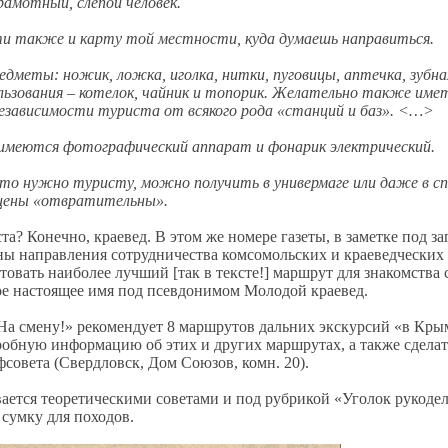
грамотный, слепой человек.
и также и карту той местности, куда думаешь направиться.
дметы: ножик, ложка, иголка, нитки, пуговицы, аптечка, зубн
льзования – котелок, чайник и топорик. Желательно также име
езависимости туриста от всякого рода «станций и баз». <…>
и имеются фотографический аппарат и фонарик электрический.
что нужно туристу, можно получить в универмаге или даже в с
о цены «отвратительны».
та? Конечно, краевед. В этом же номере газеты, в заметке под з
ны направления сотрудничества комсомольских и краеведческих
овать наиболее лучший [так в тексте!] маршрут для знакомства с
ое настоящее имя под псевдонимом Молодой краевед.
На смену!» рекомендует 8 маршрутов дальних экскурсий «в Крым
робную информацию об этих и других маршрутах, а также сделат
фсовета (Свердловск, Дом Союзов, комн. 20).
ается теоретическими советами и под рубрикой «Уголок рукодел
сумку для походов.