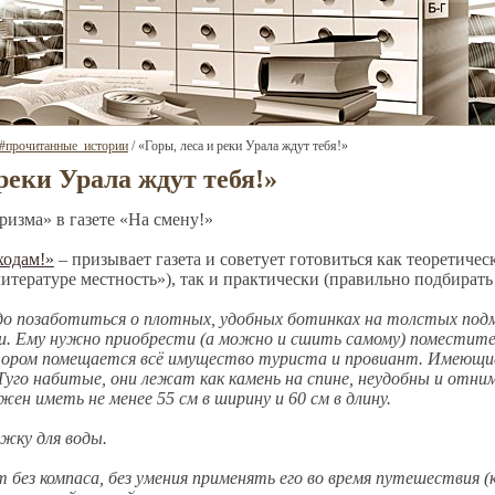
#прочитанные_истории
/ «Горы, леса и реки Урала ждут тебя!»
 реки Урала ждут тебя!»
изма» в газете «На смену!»
ходам!»
– призывает газета и советует готовиться как теоретичес
литературе местность»), так и практически (правильно подбирать
до позаботиться о плотных, удобных ботинках на толстых под
ми. Ему нужно приобрести (а можно и сшить самому) поместите
котором помещается всё имущество туриста и провиант. Имеющи
 Туго набитые, они лежат как камень на спине, неудобны и от
жен иметь не менее 55 см в ширину и 60 см в длину.
жку для воды.
т без компаса, без умения применять его во время путешествия (