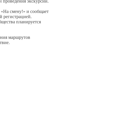
и проведения экскурсии.
а «На смену!» и сообщает
й регистрацией.
бщества планируется
вания маршрутов
твие.