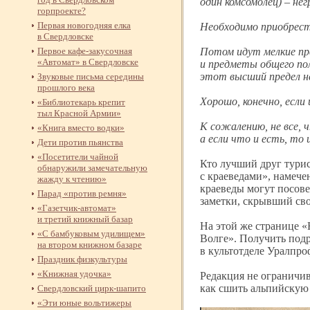
один комсомолец) – не
горпроекте?
Первая новогодняя елка
Необходимо приобрест
в Свердловске
Первое кафе-
закусочная
Потом идут мелкие пре
«Автомат» в Свердловске
и предметы общего по
этот высший предел н
Звуковые письма середины
прошлого века
Хорошо, конечно, есл
«Библиотекарь крепит
тыл Красной Армии»
К сожалению, не все, 
«Книга вместо водки»
а если что и есть, т
Дети против пьянства
«Посетители чайной
Кто лучший друг турис
обнаружили замечательную
с краеведами», намече
жажду к чтению»
краеведы могут посовет
Парад «против ремня»
заметки, скрывший св
«Газетчик-
автомат»
и третий книжный базар
На этой же странице «
«С бамбуковым удилищем»
Волге». Получить под
на втором книжном базаре
в культотделе Уралпро
Праздник физкультуры
«Книжная удочка»
Редакция не ограничив
как сшить альпийскую 
Свердловский цирк-
шапито
«Эти юные вольтижеры