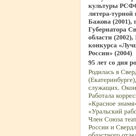
культуры РСФСР
литера-
турной 
Бажова (2001),
Губернатора С
области (2002),
конкурса «Луч
России» (2004)
95 лет со дня 
Родилась в Свер
(Екатеринбурге),
служащих. Окон
Работала коррес
«Красное знамя»
«Уральский рабо
Член Союза теа
России и Свердл
областного отд