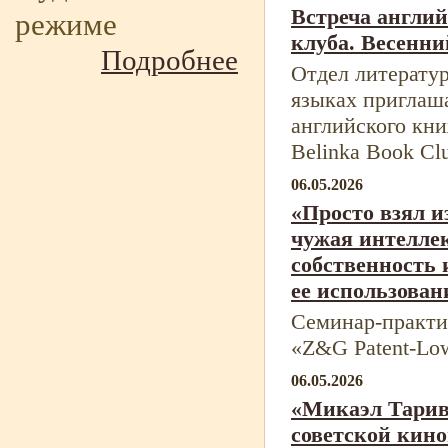
Встреча англи
режиме
клуба. Весенни
Подробнее
Отдел литерату
языках приглаша
английского кн
Belinka Book Cl
06.05.2026
«Просто взял и
чужая интелле
собственность 
ее использован
Семинар-
практи
«Z&G Patent-
Lo
06.05.2026
«Микаэл Тарив
советской кин