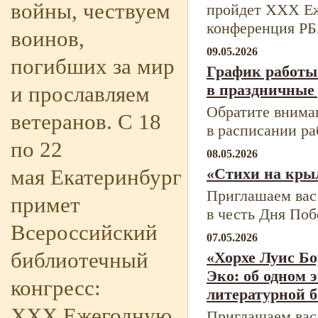
войны, чествуем
пройдет XXX Е
конференция Р
воинов,
09.05.2026
погибших за мир
График работы
в праздничные
и прославляем
Обратите внима
ветеранов. С 18
в расписании р
по 22
08.05.2026
мая Екатеринбург
«Стихи на кры
Приглашаем вас
примет
в честь Дня По
Всероссийский
07.05.2026
библиотечный
«Хорхе Луис Бо
Эко: об одном 
конгресс:
литературной 
XXX Ежегодную
Приглашаем вас 